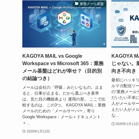
業務メール基盤
KAGOYA MAIL vs Google
KAGOYA
Workspace vs Microsoft 365：業務
じゃない。
メール基盤はどれが幸せ？（目的別
向き不向き
の結論つき）
最初にハッキリ言
ルマガ配信ツ
メールは会社の「呼吸」みたいなもの。止ま
の“業務メール
ると、仕事が止まる。だから選ぶべき基準
だいたい不幸
は、見た目の機能表より 運用の形。 ここで比
人がメールサ
較するのは、この3つ。 KAGOYA MAIL：業務
えたい人がメ
メールのための「メールサーバー」寄り
な...
Google Workspace：メール＋ドキュメント
＋...
2026年1月11日
2026年1月12日