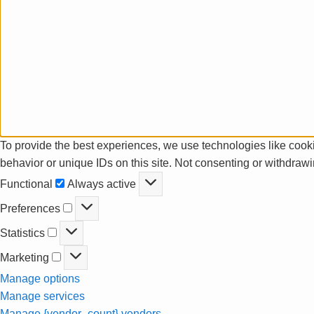
To provide the best experiences, we use technologies like cooki
behavior or unique IDs on this site. Not consenting or withdrawi
Functional
Functional
Always active
Preferences
Preferences
Statistics
Statistics
Marketing
Marketing
Manage options
Manage services
Manage {vendor_count} vendors