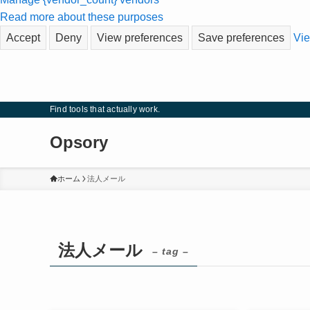
Read more about these purposes
Accept
Deny
View preferences
Save preferences
Vie
Find tools that actually work.
Opsory
ホーム
法人メール
法人メール
– tag –