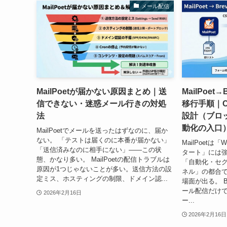
メール配信
MailPoetが届かない原因まとめ｜送
MailPoet→
信できない・迷惑メール行きの対処
移行手順｜
法
設計（ブロ
動化の入口
MailPoetでメールを送ったはずなのに、届か
ない。 「テストは届くのに本番が届かない」
MailPoetは
「送信済みなのに相手にない」——この状
タート」には強
態、かなり多い。 MailPoetの配信トラブルは
「自動化・セ
原因が1つじゃないことが多い。送信方法の設
ネル」の都合で
定ミス、ホスティングの制限、ドメイン認...
場面が出る。 Br
ール配信だけで
2026年2月16日
ー...
2026年2月16日