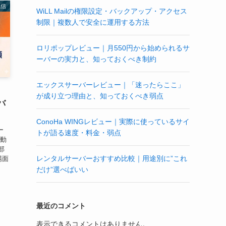
配信
WiLL Mailの権限設定・バックアップ・アクセス
制限｜複数人で安全に運用する方法
ロリポップレビュー｜月550円から始められるサ
ーバーの実力と、知っておくべき制約
エックスサーバーレビュー｜「迷ったらここ」
が成り立つ理由と、知っておくべき弱点
バ
ConoHa WINGレビュー｜実際に使っているサイ
ー
トが語る速度・料金・弱点
自動
部
レンタルサーバーおすすめ比較｜用途別に”これ
場面
だけ”選べばいい
と
最近のコメント
表示できるコメントはありません。