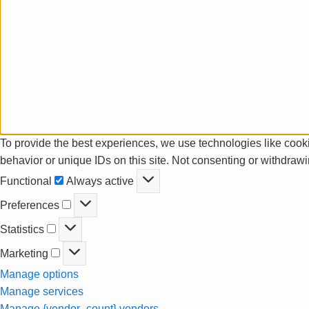
To provide the best experiences, we use technologies like cooki
behavior or unique IDs on this site. Not consenting or withdrawi
Functional
Functional
Always active
Preferences
Preferences
Statistics
Statistics
Marketing
Marketing
Manage options
Manage services
Manage {vendor_count} vendors