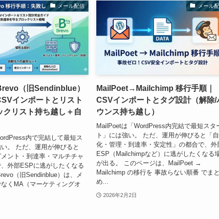
メール配信
メール
Brevo（旧Sendinblue）
MailPoet→Mailchimp 移行手順｜
CSVインポートとリスト
CSVインポートとタグ設計（解除/
ックリスト持ち越し＋自
ウンス持ち越し）
）
MailPoetは「WordPress内完結で最短スタ
ト」には強い。 ただ、運用が伸びると「
「WordPress内で完結して最短ス
化・管理・到達率・安定性」の都合で、外
い。 ただ、運用が伸びると
ESP（Mailchimpなど）に逃がしたくなる
グメント・到達率・マルチチャ
が出る。 このページは、MailPoet →
、外部ESPに逃がしたくなる
Mailchimp の移行を 事故らない順番 でま
evo（旧Sendinblue）は、メ
め...
なくMA（マーケティングオ
2026年2月2日