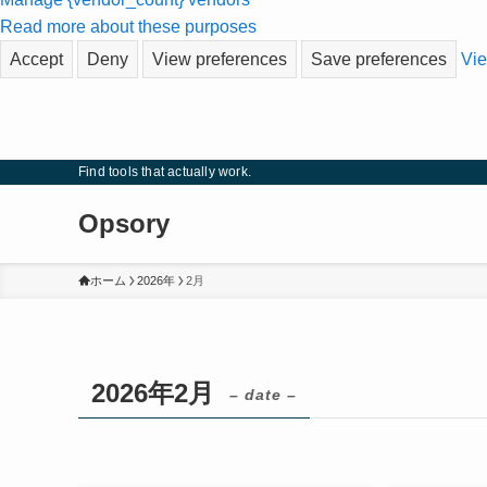
Read more about these purposes
Accept
Deny
View preferences
Save preferences
Vie
Find tools that actually work.
Opsory
ホーム
2026年
2月
2026年2月
– date –